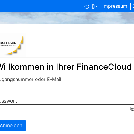
Impressum
Willkommen in Ihrer FinanceCloud
ingabe zur Suche
ugangsnummer oder E-Mail
ingabe zur Suche
asswort
I
Anmelden